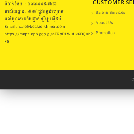
CUSTOMER SE
ទំនាក់ទំនង : ០៧៧​-៩៩៩-៧៧៦
អាស័យដ្ឋាន : ៥១៩​ ផ្លូវកម្ពុជាក្រោម
Sale & Services
ទល់មុខភោជនីយដ្ឋាន ឡឺប្រេសុីដង់
About Us
Email : sale@beckie-khmer.com
Promotion
https://maps.app.goo.gl/aFRoDLWuUkXDQuh
F8
C