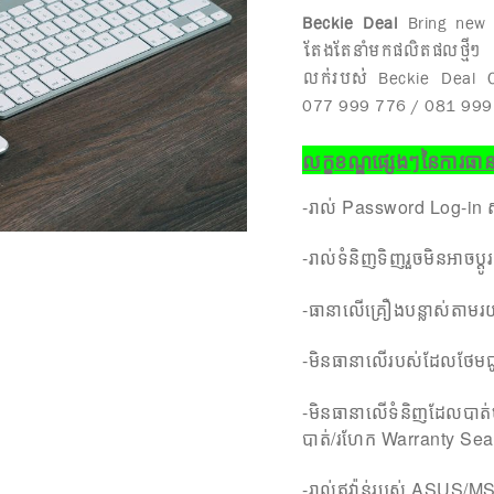
Beckie Deal
Bring new 
តែងតែនាំមកផលិតផលថ្មីៗ មុ
លក់របស់ Beckie Deal Ca
077 999 776 / 081 999
លក្ខខណ្ឌផ្សេងៗនៃការធា
-រាល់ Password Log-in សំរ
-រាល់ទំនិញទិញរួចមិនអាចប្ដ
-ធានាលើគ្រឿងបន្លាស់តា
-មិនធានាលើរបស់ដែលថែមជ
-មិនធានាលើទំនិញដែលបាត់ប
បាត់/រហែក Warranty Sea
-រាល់ឥវ៉ាន់របស់ ASUS/MS