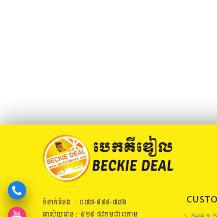
CUSTO
ទំនាក់ទំនង : ០៧៧​-៩៩៩-៧៧៦
អាស័យដ្ឋាន : ៥១៩​ ផ្លូវកម្ពុជាក្រោម
Sale & S