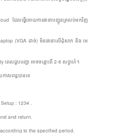
loud ដែលធ្វើអោយការធានាបញ្ជូនត្រលប់មកវិញ
ptop (VGA ដាច់) មិនធានាលើដុំសាក និង អេ
y ពេលជួបបញ្ហា អាចចន្លោះពី 2-6 សប្តាហ៍។
រកាសពន្ធបានទេ
 Setup : 1234 .
und and return.
according to the specified period.