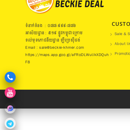
CUSTO
ទំនាក់ទំនង : ០៧៧​-៩៩៩-៧៧៦
អាស័យដ្ឋាន : ៥១៩​ ផ្លូវកម្ពុជាក្រោម
Sale & S
ទល់មុខភោជនីយដ្ឋាន ឡឺប្រេសុីដង់
About U
Email : sale@beckie-khmer.com
Promoti
https://maps.app.goo.gl/aFRoDLWuUkXDQuh
F8
262