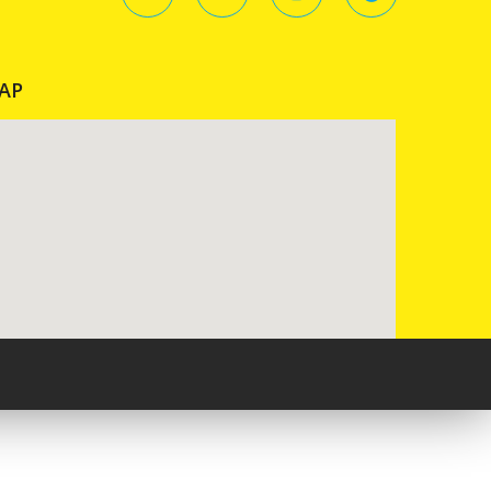
AP
Pureblack.de - Webseite erstellen lassen