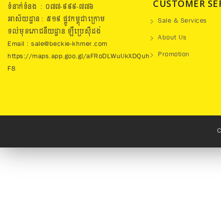
CUSTOMER SE
ទំនាក់ទំនង : ០៧៧​-៩៩៩-៧៧៦
អាស័យដ្ឋាន : ៥១៩​ ផ្លូវកម្ពុជាក្រោម
Sale & Services
ទល់មុខភោជនីយដ្ឋាន ឡឺប្រេសុីដង់
About Us
Email : sale@beckie-khmer.com
Promotion
https://maps.app.goo.gl/aFRoDLWuUkXDQuh
F8
C