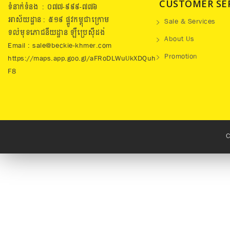
CUSTOMER SE
ទំនាក់ទំនង : ០៧៧​-៩៩៩-៧៧៦
អាស័យដ្ឋាន : ៥១៩​ ផ្លូវកម្ពុជាក្រោម
Sale & Services
ទល់មុខភោជនីយដ្ឋាន ឡឺប្រេសុីដង់
About Us
Email : sale@beckie-khmer.com
Promotion
https://maps.app.goo.gl/aFRoDLWuUkXDQuh
F8
C